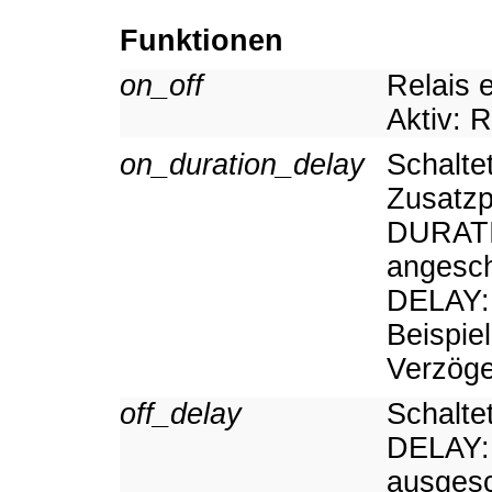
Funktionen
on_off
Relais 
Aktiv: R
on_duration_delay
Schalte
Zusatz
DURATIO
angesch
DELAY: 
Beispie
Verzöge
off_delay
Schalte
DELAY: 
ausgesc