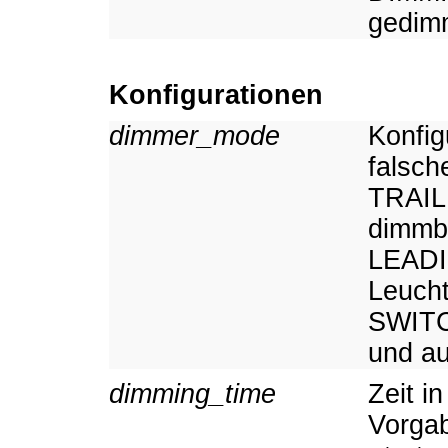
gedim
Konfigurationen
dimmer_mode
Konfig
falsch
TRAIL
dimmba
LEADI
Leucht
SWITC
und au
dimming_time
Zeit i
Vorgab