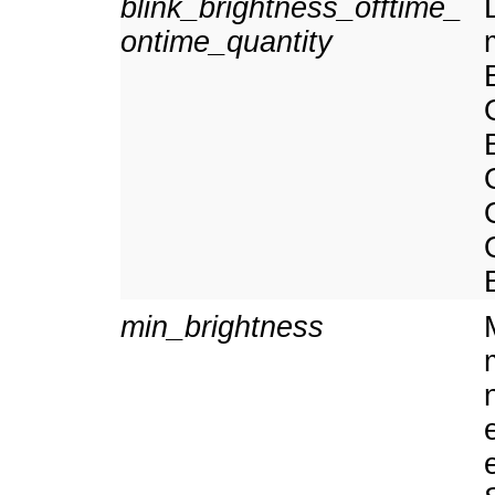
blink_brightness_offtime_
ontime_quantity
min_brightness