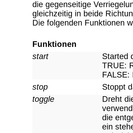
die gegenseitige Verriegel
gleichzeitig in beide Richtu
Die folgenden Funktionen we
Funktionen
start
Started 
TRUE: R
FALSE: 
stop
Stoppt d
toggle
Dreht di
verwende
die entg
ein steh