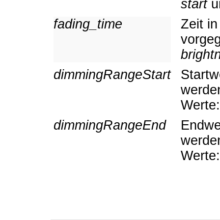
start
u
fading_time
Zeit i
vorgeg
bright
dimmingRangeStart
Startw
werden
Werte:
dimmingRangeEnd
Endwer
werden
Werte: